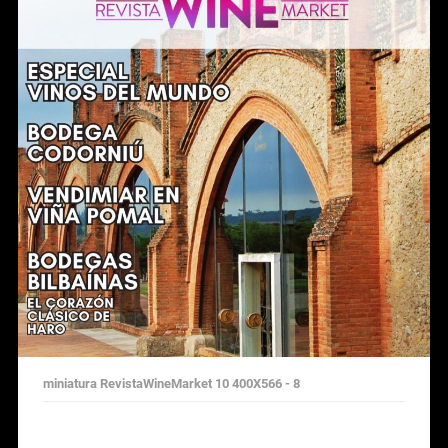
miniatura RevistaWineMarket 10 400X566 - 8